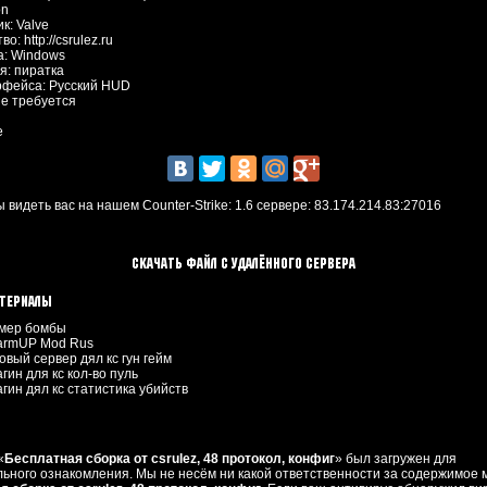
on
к: Valve
о: http://csrulez.ru
: Windows
я: пиратка
рфейса: Русский HUD
Не требуется
e
 видеть вас на нашем Counter-Strike: 1.6 сервере:
83.174.214.83:27016
Скачать файл с удалённого сервера
атериалы
ймер бомбы
armUP Mod Rus
товый сервер дял кс гун гейм
агин для кс кол-во пуль
агин дял кс статистика убийств
«
Бесплатная сборка от csrulez, 48 протокол, конфиг
» был загружен для
ьного ознакомления. Мы не несём ни какой ответственности за содержимое