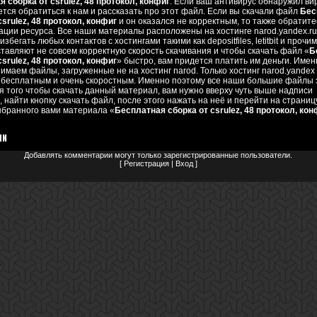
 сборка от csrulez, 48 протокол, конфиг
. Если ваш антивирус обнаружил ви
тся обратиться к нам и рассказать про этот файл. Если вы скачали файл
Бес
csrulez, 48 протокол, конфиг
и он оказался не корректным, то также обратите
ции ресурса. Все наши материалы расположены на хостинге narod.yandex.r
збегать любых контактов с хостингами такими как depositfiles, letitbit и прочим
тавляют не совсем корректную скорость скачивания и чтобы скачать файл «
Б
csrulez, 48 протокол, конфиг
» быстро, вам придется платить им деньги. Име
имаем файлы, загруженные не на хостинг narod. Только хостинг narod.yandex
 бесплатным и очень скоростным. Именно поэтому все наши большие файлы
ля того чтобы скачать данный материал, вам нужно вверху чуть выше надписи
, найти кнопку скачать файл, после этого нажать на неё и перейти на страниц
ыбранного вами материала «
Бесплатная сборка от csrulez, 48 протокол, кон
ии
Добавлять комментарии могут только зарегистрированные пользователи.
[
Регистрация
|
Вход
]