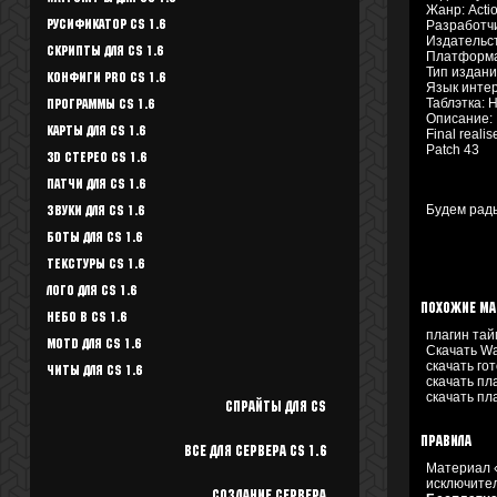
Жанр: Acti
Разработчи
Русификатор CS 1.6
Издательств
Скрипты для CS 1.6
Платформа
Тип издани
Конфиги Pro CS 1.6
Язык инте
Таблэтка: 
Программы CS 1.6
Описание:
Карты для CS 1.6
Final realis
Patch 43
3D стерео CS 1.6
Патчи для CS 1.6
Будем рады
Звуки для CS 1.6
Боты для CS 1.6
Текстуры Cs 1.6
Лого для CS 1.6
Похожие м
Небо в CS 1.6
плагин та
Motd для CS 1.6
Скачать W
скачать го
Читы для CS 1.6
скачать пл
скачать пл
Спрайты для cs
Правила
Все для Сервера CS 1.6
Материал 
исключител
Создание сервера