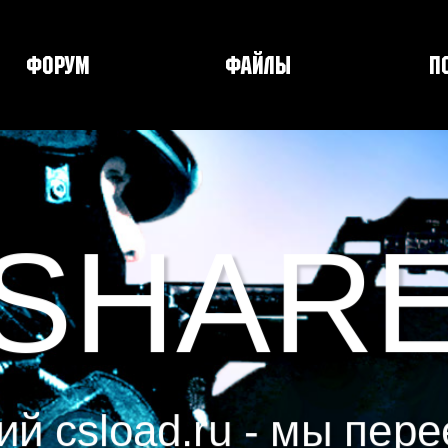
Форум
Файлы
П
SHAR
й csload.ru - мы пере