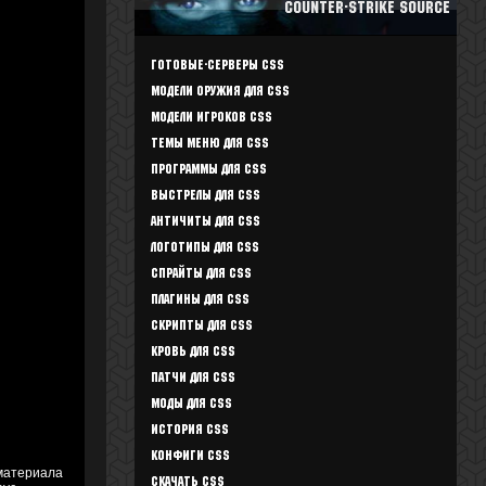
Counter-Strike Source
Готовые-Серверы CSS
Модели оружия для CSS
Модели игроков CSS
Темы меню для CSS
Программы для CSS
Выстрелы для CSS
Античиты для CSS
Логотипы для CSS
Спрайты для CSS
Плагины для CSS
Скрипты для CSS
Кровь для CSS
Патчи для CSS
Моды для CSS
История CSS
Конфиги CSS
 материала
Скачать CSS