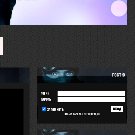
Гостю
Логин
Пароль
запомнить
Забыл пароль
|
Регистрация