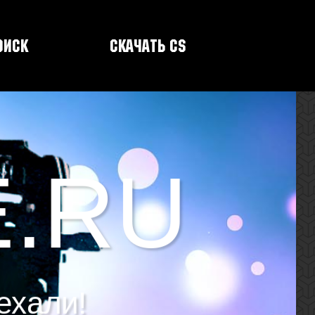
оиск
Скачать CS
E.RU
ехали!