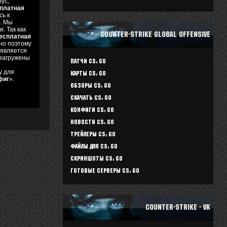
рус,
платная
сь к
u. Мы
и. Так как
Counter-Strike Global Offensive
есплатная
нно поэтому
 является
 загружены
Патчи CS: GO
у для
Карты CS: GO
фиг
».
Обзоры CS: GO
Скачать CS: GO
Конфиги CS: GO
Новости CS: GO
Трейлеры CS: GO
Файлы для CS: GO
Скриншоты CS: GO
Готовые серверы CS: GO
Counter-Strike - vk