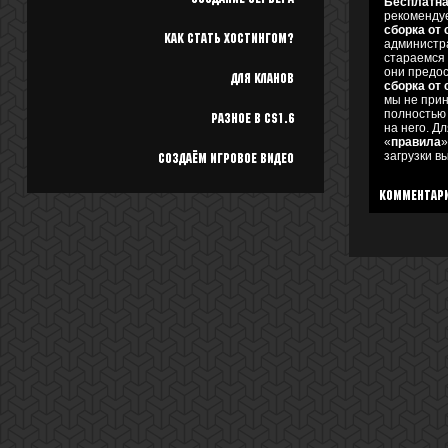
Бесплатная
рекомендуе
сборка от 
Как стать хостингом?
администра
стараемся и
они предос
Для кланов
сборка от 
мы не прин
полностью
Разное в cs1.6
на него. Д
«
правила
»
загрузки в
Создаём игровое видео
Комментар