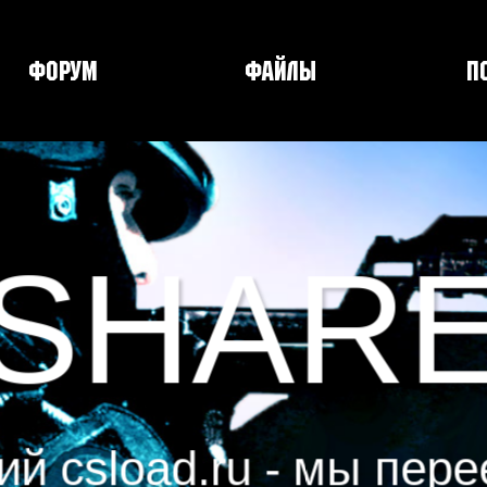
Форум
Файлы
П
SHAR
й csload.ru - мы пере