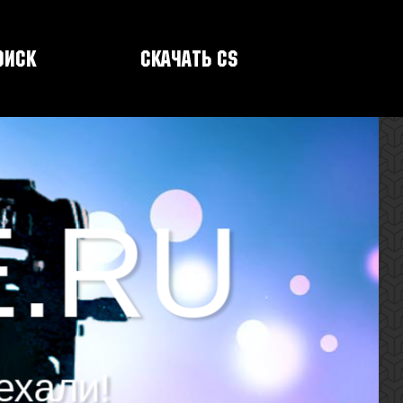
оиск
Скачать CS
E.RU
ехали!