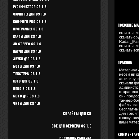
Русификатор CS 1.6
Скрипты для CS 1.6
Конфиги Pro CS 1.6
Похожие м
Программы CS 1.6
скачать пл
Карты для CS 1.6
скачать ор
Radar_[Pain
3D стерео CS 1.6
скачать пл
скачать вс
Патчи для CS 1.6
Звуки для CS 1.6
Правила
Боты для CS 1.6
Материал 
Текстуры Cs 1.6
несём ни 
антивирус 
Лого для CS 1.6
скачали ф
администра
Небо в CS 1.6
стараемся и
они предос
Motd для CS 1.6
таймер б
Читы для CS 1.6
файлы, заг
бесплатны
Для того ч
Спрайты для cs
кнопку ска
вами мате
Все для Сервера CS 1.6
Комментар
Создание сервера