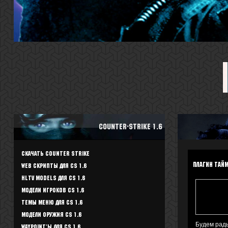
Counter-Strike 1.6
Скачать Counter Strike
плагин тай
WEB скрипты для CS 1.6
HLTV Models для CS 1.6
Модели игроков CS 1.6
Темы меню для CS 1.6
Модели оружия CS 1.6
Будем рады
Waypoint'ы для CS 1.6