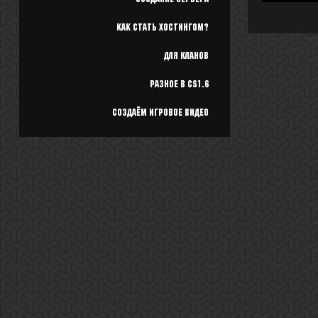
Как стать хостингом?
Для кланов
Разное в cs1.6
Создаём игровое видео