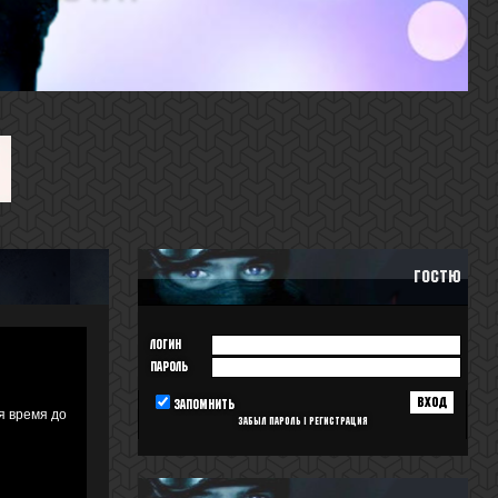
Гостю
Логин
Пароль
запомнить
я время до
Забыл пароль
|
Регистрация