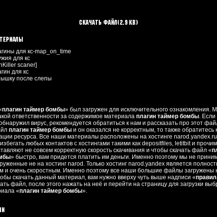
Скачать файл
(2.9 Kb)
атериалы
агины для кс-map_on_time
ужия для кс
Killer scaner]
агин для кс
пышку после слепы
«
плагин таймер бомбы
» был загружен для исключительного ознакомления. 
какой ответственности за содержимое материала
плагин таймер бомбы
. Если
обнаружил вирус, рекомендуется обратиться к нам и рассказать про этот фай
айл
плагин таймер бомбы
и он оказался не корректным, то также обратитесь 
ции ресурса. Все наши материалы расположены на хостинге narod.yandex.r
збегать любых контактов с хостингами такими как depositfiles, letitbit и прочим
тавляют не совсем корректную скорость скачивания и чтобы скачать файл «
п
омбы
» быстро, вам придется платить им деньги. Именно поэтому мы не прини
руженные не на хостинг narod. Только хостинг narod.yandex является полнос
м и очень скоростным. Именно поэтому все наши большие файлы загружены н
тобы скачать данный материал, вам нужно вверху чуть выше надписи «
правил
чать файл, после этого нажать на неё и перейти на страницу для загрузки вы
риала «
плагин таймер бомбы
».
ии