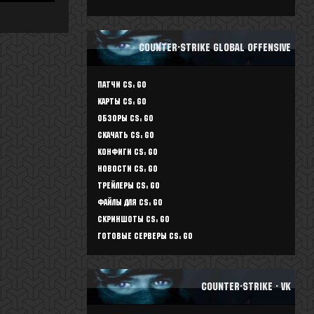
Counter-Strike Global Offensive
Патчи CS: GO
Карты CS: GO
Обзоры CS: GO
Скачать CS: GO
Конфиги CS: GO
Новости CS: GO
Трейлеры CS: GO
Файлы для CS: GO
Скриншоты CS: GO
Готовые серверы CS: GO
Counter-Strike - vk