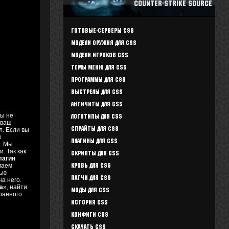
Counter-Strike Source
Готовые-Серверы CSS
Модели оружия для CSS
Модели игроков CSS
Темы меню для CSS
Программы для CSS
Выстрелы для CSS
Античиты для CSS
Мы не
Логотипы для CSS
 ваш
Спрайты для CSS
л. Если вы
к
Плагины для CSS
u. Мы
и. Так как
Скрипты для CSS
лагин
маем
Кровь для CSS
тью
Патчи для CSS
а него.
а
», найти
Моды для CSS
бранного
История CSS
Конфиги CSS
Скачать CSS