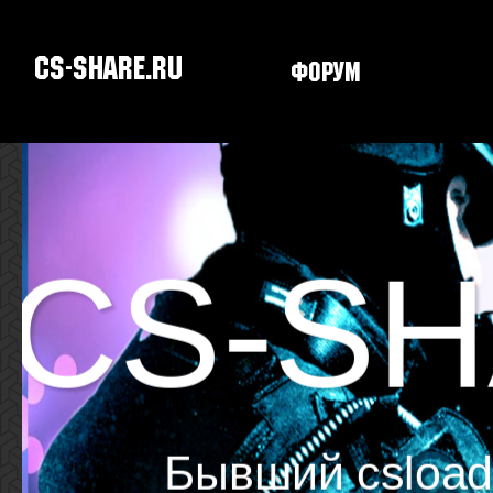
CS-SHARE.RU
Форум
Скачать CS
CS-SH
Бывший csload