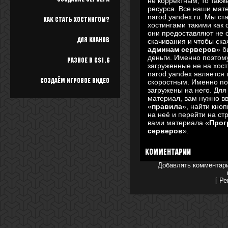
не корректным, то такж
ресурса. Все наши мат
narod.yandex.ru. Мы ст
Как стать хостингом?
хостингами такими как dep
они предоставляют не 
Для кланов
скачивания и чтобы ска
админам серверов
» б
деньги. Именно поэто
Разное в cs1.6
загруженные не на хост
narod.yandex является
Создаём игровое видео
скоростным. Именно п
загружены на него. Для
материал, вам нужно в
«
правила
», найти кноп
на неё и перейти на ст
вами материала «
Прог
серверов
».
Комментарии
Добавлять комментари
[
Ре