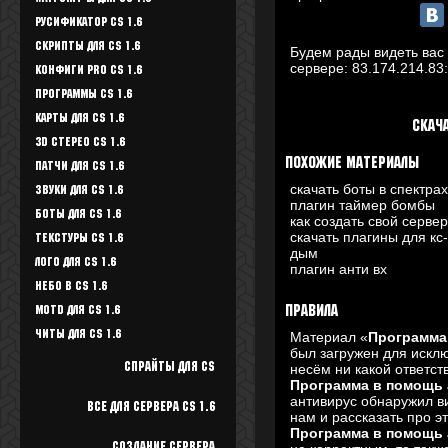
Русификатор CS 1.6
Скрипты для CS 1.6
Будем рады видеть вас 
сервере:
83.174.214.83
Конфиги Pro CS 1.6
Программы CS 1.6
Карты для CS 1.6
Скач
3D стерео CS 1.6
Похожие материалы
Патчи для CS 1.6
скачать боты в спектрах
Звуки для CS 1.6
плагин таймер бомбы
Боты для CS 1.6
как создать свой сервер
скачать плагины для к
Текстуры Cs 1.6
дым
Лого для CS 1.6
плагин анти вх
Небо в CS 1.6
Motd для CS 1.6
Правила
Читы для CS 1.6
Материал «
Программа
был загружен для искл
Спрайты для cs
несём ни какой ответс
Программа в помощь
антивирус обнаружил ви
Все для Сервера CS 1.6
нам и рассказать про э
Программа в помощь
Создание сервера