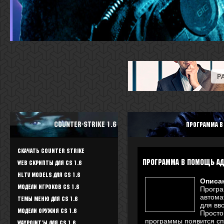
Counter-Strike 1.6
Программа в
Скачать Counter Strike
Программа в помощь а
WEB скрипты для CS 1.6
HLTV Models для CS 1.6
Описа
Модели игроков CS 1.6
Програ
автома
Темы меню для CS 1.6
для вво
Модели оружия CS 1.6
Просто
программы появится спи
Waypoint'ы для CS 1.6