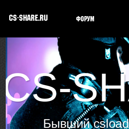
CS-SHARE.RU
Форум
Скачать CS
CS-SH
Бывший csload.