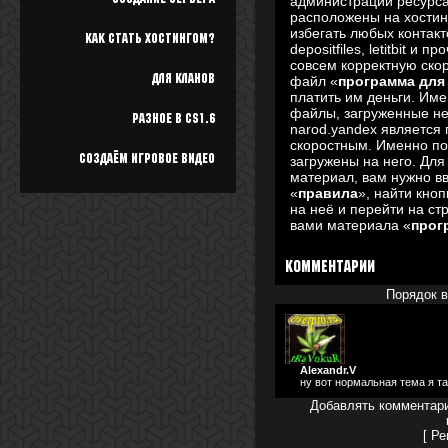
администрации ресурс
расположены на хостин
избегать любых контакт
Как стать хостингом?
depositfiles, letitbit и
совсем корректную скор
Для кланов
файл «
программа для 
платить им деньги. Им
файлы, загруженные не 
Разное в cs1.6
narod.yandex является
скоростным. Именно п
Создаём игровое видео
загружены на него. Для
материал, вам нужно в
«
правила
», найти кноп
на неё и перейти на ст
вами материала «
прог
Комментарии
Порядок 
Alexandr.V
ну вот нормальная тема я та
Добавлять комментари
[
Ре