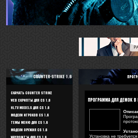
Counter-Strike 1.6
прогр
Скачать Counter Strike
программа для демок в 
WEB скрипты для CS 1.6
HLTV Models для CS 1.6
Описа
Модели игроков CS 1.6
Програ
протоко
Темы меню для CS 1.6
Модели оружия CS 1.6
Устано
Установка не требуетс
Waypoint'ы для CS 1.6