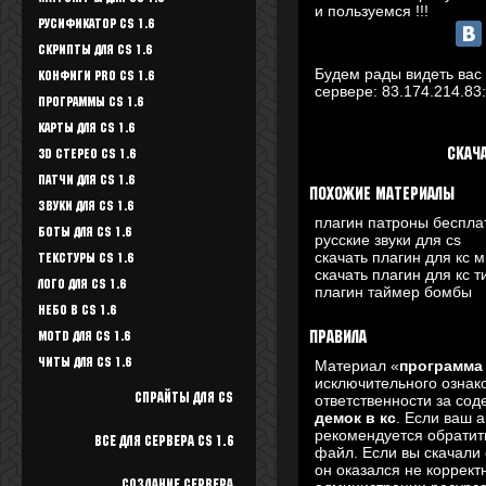
и пользуемся !!!
Русификатор CS 1.6
Скрипты для CS 1.6
Будем рады видеть вас 
Конфиги Pro CS 1.6
сервере:
83.174.214.83
Программы CS 1.6
Карты для CS 1.6
Скач
3D стерео CS 1.6
Патчи для CS 1.6
Похожие материалы
Звуки для CS 1.6
плагин патроны беспла
Боты для CS 1.6
русские звуки для cs
скачать плагин для кс 
Текстуры Cs 1.6
скачать плагин для кс т
Лого для CS 1.6
плагин таймер бомбы
Небо в CS 1.6
Motd для CS 1.6
Правила
Читы для CS 1.6
Материал «
программа 
исключительного ознак
Спрайты для cs
ответственности за со
демок в кс
. Если ваш 
рекомендуется обратить
Все для Сервера CS 1.6
файл. Если вы скачал
он оказался не коррект
Создание сервера