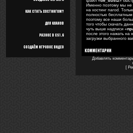
файл «
de_dust2
» быст
Именно поэтому мы не
на хостинг narod. Толь
Как стать хостингом?
полностью бесплатным 
поэтому все наши боль
Для кланов
того чтобы скачать дан
чуть выше надписи «
пр
после этого нажать на 
Разное в cs1.6
загрузки выбранного в
Создаём игровое видео
Комментарии
Добавлять комментари
[
Ре