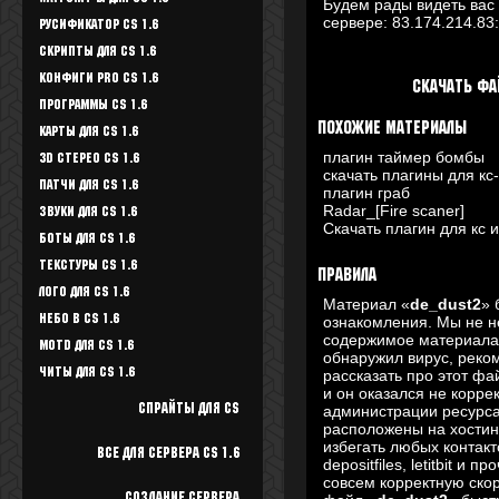
Будем рады видеть вас 
сервере:
83.174.214.83
Русификатор CS 1.6
Скрипты для CS 1.6
Конфиги Pro CS 1.6
Скачать фа
Программы CS 1.6
Похожие материалы
Карты для CS 1.6
плагин таймер бомбы
3D стерео CS 1.6
скачать плагины для кс-
Патчи для CS 1.6
плагин граб
Radar_[Fire scaner]
Звуки для CS 1.6
Скачать плагин для кс 
Боты для CS 1.6
Текстуры Cs 1.6
Правила
Лого для CS 1.6
Материал «
de_dust2
» 
Небо в CS 1.6
ознакомления. Мы не не
содержимое материал
Motd для CS 1.6
обнаружил вирус, реком
Читы для CS 1.6
рассказать про этот ф
и он оказался не корре
Спрайты для cs
администрации ресурс
расположены на хостин
избегать любых контакт
Все для Сервера CS 1.6
depositfiles, letitbit и
совсем корректную скор
Создание сервера