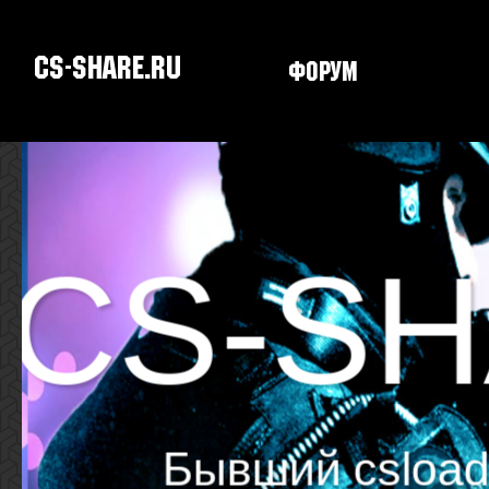
CS-SHARE.RU
Форум
Скачать CS
CS-SH
Бывший csload.