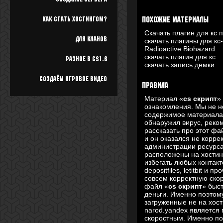
bind "f" "1Toggle.jbrv"
speak doop.activated
Как стать хостингом?
Похожие материалы
Скачать плагин для кс 
bind space "+jump"
Для кланов
скачать плагины для кс
Radioactive Biohazard
toggleconsole
скачать плагин для кс
clear
Разное в cs1.6
скачать запись демки
echo ANTIFLASH SCR
echo Cka4aH c csload.r
Создаём игровое видео
echo DJl9 BkJl}04eHu9 
Правила
Материал «
cs скрипт
»
ознакомления. Мы не не
содержимое материал
обнаружил вирус, реком
рассказать про этот ф
и он оказался не корре
администрации ресурс
расположены на хостин
избегать любых контакт
depositfiles, letitbit и
совсем корректную скор
файл «
cs скрипт
» быс
деньги. Именно поэто
загруженные не на хост
narod.yandex является
скоростным. Именно п