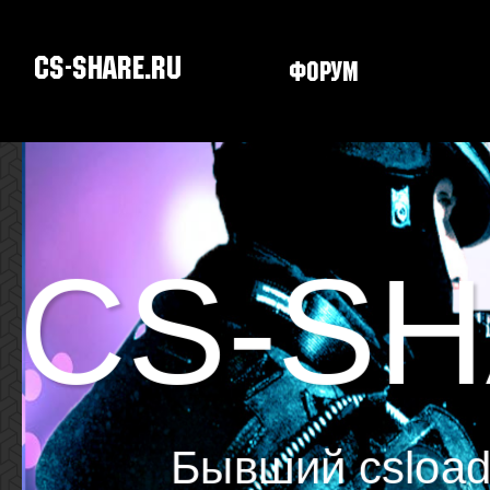
CS-SHARE.RU
Форум
Скачать CS
CS-S
Бывший csload