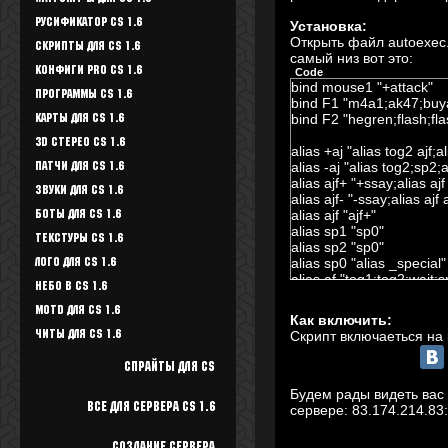
Русификатор CS 1.6
Установка:
Открыть файл autoexec.c
Скрипты для CS 1.6
самый низ вот это:
Конфиги Pro CS 1.6
Code
bind mouse1 "+attack"
Программы CS 1.6
bind F1 "m4a1;ak47;bu
bind F2 "hegren;flash;fla
Карты для CS 1.6
3D стерео CS 1.6
alias +aj "alias tog2 ajf;a
alias -aj "alias tog2;sp2;
Патчи для CS 1.6
alias ajf+ "+ssay;alias ajf 
Звуки для CS 1.6
alias ajf- "-ssay;alias ajf 
alias ajf "ajf+"
Боты для CS 1.6
alias sp1 "sp0"
Текстуры Cs 1.6
alias sp2 "sp0"
alias sp0 "alias _special"
Лого для CS 1.6
alias af "tog1;tog2;wait;s
Небо в CS 1.6
alias tog1
alias tog2
Motd для CS 1.6
Как включить:
alias +ssay "fullupdate;fu
Скрипт включаеться на 
Читы для CS 1.6
alias -ssay "fullupdate;fu
Спрайты для cs
alias 1Toggle.jbrv "1Togg
alias 1Toggle.2.jbrv "alia
Будем рады видеть вас 
1Toggle.3.jbrv;+aj;speak
Все для Сервера CS 1.6
сервере:
83.174.214.83
alias 1Toggle.3.jbrv "ali
of;"
Создание сервера