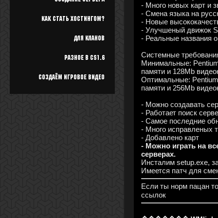
- Много новых карт и 
- Смена языка на русс
Как стать хостингом?
- Новые высококачест
- Улучшеный движок S
- Реальные названия 
Для кланов
Системные требовани
Разное в cs1.6
Минимальные: Pentiu
памяти и 128Mb видеок
Создаём игровое видео
Оптимальные: Pentium
памяти и 256Mb видеок
- Можно создавать сер
- Работает поиск серв
- Самое последние обн
- Много исправленых 
- Добавлено карт
- Можно играть на в
серверах.
Инсталим setup.exe, з
Имеется патч для смен
Если ты норм пацан т
ссылок