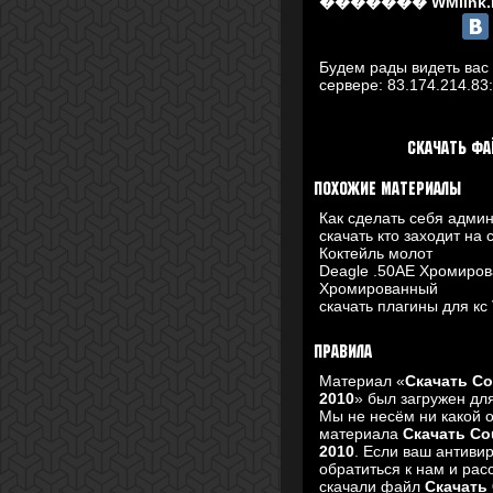
������� WMlink.
Будем рады видеть вас 
сервере:
83.174.214.83
Скачать фа
Похожие материалы
Как сделать себя адми
скачать кто заходит на 
Коктейль молот
Deagle .50AE Хромиров
Хромированный
скачать плагины для кс 
Правила
Материал «
Скачать Co
2010
» был загружен дл
Мы не несём ни какой 
материала
Скачать Co
2010
. Если ваш антиви
обратиться к нам и рас
скачали файл
Скачать 