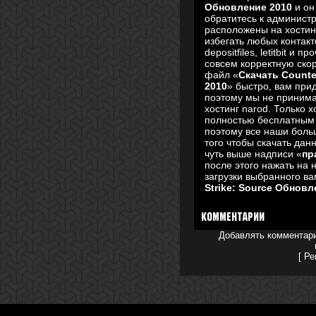
Обновление 2010
и он
обратитесь к админист
расположены на хостин
избегать любых контакт
depositfiles, letitbit и
совсем корректную скор
файл «
Скачать Counte
2010
» быстро, вам при
поэтому мы не принима
хостинг narod. Только 
полностью бесплатным 
поэтому все наши боль
того чтобы скачать дан
чуть выше надписи «
пр
после этого нажать на 
загрузки выбранного в
Strike: Source Обновл
Комментарии
Добавлять комментари
[
Ре