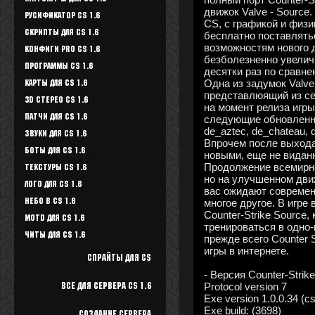
движок Valve - Source
Русификатор CS 1.6
CS, с графикой и физи
Скрипты для CS 1.6
бесплатно поставлятьс
возможностям нового 
Конфиги Pro CS 1.6
безболезненно увелич
Программы CS 1.6
десятки раз по сравн
Одна из задумок Valve
Карты для CS 1.6
представлюящий из се
3D стерео CS 1.6
на момент релиза игры
Патчи для CS 1.6
следующие обновленны
de_aztec, de_chateau, d
Звуки для CS 1.6
Впрочем после выхода
Боты для CS 1.6
новыми, еще не видан
Продолжение всемирно 
Текстуры Cs 1.6
но на улучшенном движ
Лого для CS 1.6
вас ожидают современ
многое другое. В игр
Небо в CS 1.6
Counter-Strike Source,
Motd для CS 1.6
тренироваться в одно
Читы для CS 1.6
прежде всего Counter 
игры в интернете.
Спрайты для cs
- Версия Counter-Strike
Protocol version 7
Все для Сервера CS 1.6
Exe version 1.0.0.34 (cs
Exe build: (3698)
Создание сервера