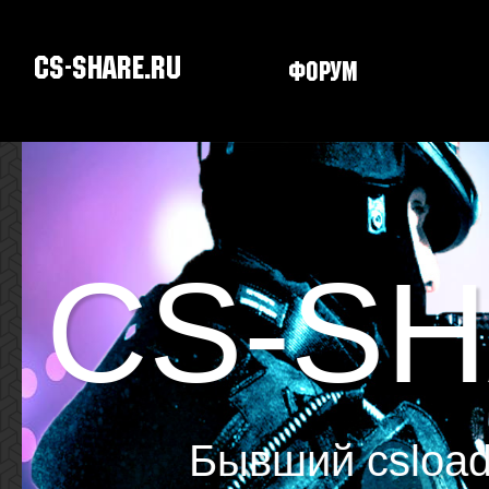
CS-SHARE.RU
Форум
Скачать CS
CS-S
Бывший csload