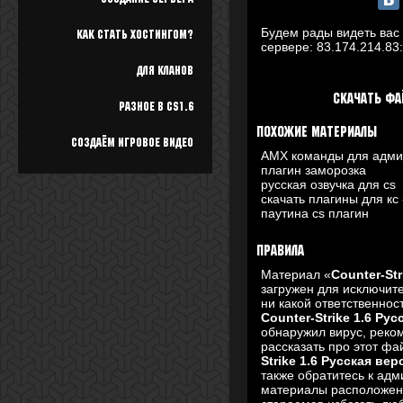
Будем рады видеть вас 
Как стать хостингом?
сервере:
83.174.214.83
Для кланов
Скачать фа
Разное в cs1.6
Похожие материалы
Создаём игровое видео
AMX команды для адм
плагин заморозка
русская озвучка для cs
скачать плагины для кс
паутина cs плагин
Правила
Материал «
Counter-Str
загружен для исключит
ни какой ответственно
Counter-Strike 1.6 Ру
обнаружил вирус, реком
рассказать про этот ф
Strike 1.6 Русская вер
также обратитесь к ад
материалы расположены