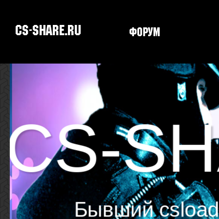
CS-SHARE.RU
Форум
Скачать CS
CS-SH
Бывший csload.