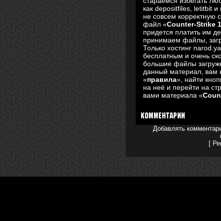
стараемся избегать люб
как depositfiles, letitb
не совсем корректную с
файл «
Counter-Strike 
придется платить им д
принимаем файлы, загр
Только хостинг narod.y
бесплатным и очень ск
большие файлы загружен
данный материал, вам 
«
правила
», найти кноп
на неё и перейти на ст
вами материала «
Count
Комментарии
Добавлять комментари
[
Ре