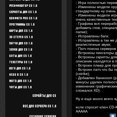
- Игра полностью перев
Русификатор CS 1.6
- Изменены модели ору
стандартному ну очень 
Скрипты для CS 1.6
- Изменены модели игр
Конфиги Pro CS 1.6
очень качественные тек
- Графика вся перераб
Программы CS 1.6
добавить глов, специа
Карты для CS 1.6
папке);
- Исправлены баги;
3D стерео CS 1.6
- Исправлены а так же
Патчи для CS 1.6
реалистичные звуки;
- Патч поиска серверов
Звуки для CS 1.6
- Встроены пингаторы 
Боты для CS 1.6
- Встроены скрипты для
описание находятся в па
Текстуры Cs 1.6
- Встроен плеер для пр
Лого для CS 1.6
- Встроен патч что бы п
(cstrike);
Небо в CS 1.6
- Добавлен банихооп (
Motd для CS 1.6
минусы удален полност
изменении графических
Читы для CS 1.6
сломался XD).
Спрайты для cs
Ну и еще много всего ж
Все для Сервера CS 1.6
если спросит ключ CD
AAAAA
Создание сервера