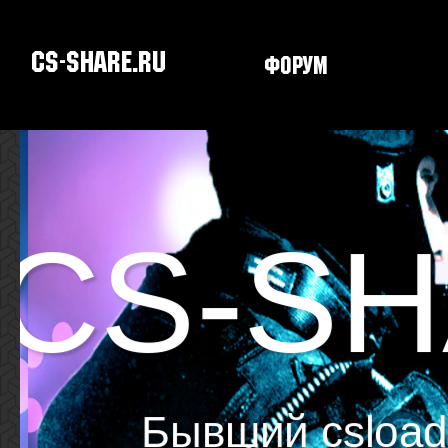
CS-SHARE.RU
Форум
Скачать CS
CS-SH
Бывший csload.