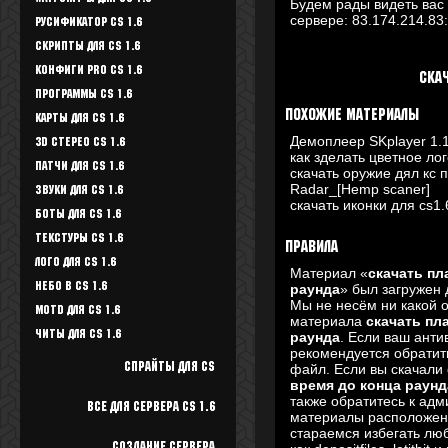
Будем рады видеть вас 
сервере:
83.174.214.83
Русификатор CS 1.6
Скрипты для CS 1.6
Конфиги Pro CS 1.6
Ска
Программы CS 1.6
Похожие материалы
Карты для CS 1.6
Демоплеер SKplayer 1.
3D стерео CS 1.6
как зделать цветное лог
Патчи для CS 1.6
скачать оружие дял кс 
Radar_[Hemp scaner]
Звуки для CS 1.6
скачать иконки для cs1.
Боты для CS 1.6
Текстуры Cs 1.6
Правила
Лого для CS 1.6
Материал «
скачать пл
Небо в CS 1.6
раунда
» был загружен
Мы не несём ни какой 
Motd для CS 1.6
материала
скачать пл
Читы для CS 1.6
раунда
. Если ваш анти
рекомендуется обратить
Спрайты для cs
файл. Если вы скачал
время до конца раунд
также обратитесь к ад
Все для Сервера CS 1.6
материалы расположены
стараемся избегать люб
Создание сервера