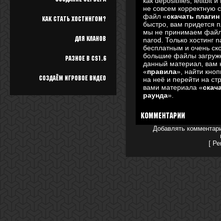
как depositfiles, letitb
не совсем корректную с
файл «
скачать плагин
Как стать хостингом?
быстро, вам придется 
мы не принимаем файлы
Для кланов
narod. Только хостинг 
бесплатным и очень ск
большие файлы загружен
Разное в cs1.6
данный материал, вам 
«
правила
», найти кноп
Создаём игровое видео
на неё и перейти на ст
вами материала «
скач
раунда
».
Комментарии
Добавлять комментари
[
Ре