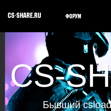
CS-SHARE.RU
Форум
Скачать CS
CS-S
Бывший csload