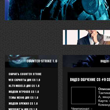
Counter-Strike 1.6
видео 
Скачать Counter Strike
видео обучение cs #9 с
WEB скрипты для CS 1.6
HLTV Models для CS 1.6
Описа
Модели игроков CS 1.6
Тактика
А, защ
Темы меню для CS 1.6
Карта:
Модели оружия CS 1.6
Команд
Чемпионат: -
Waypoint'ы для CS 1.6