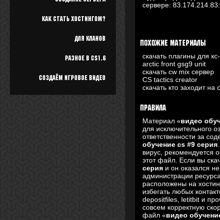
сервере:
83.174.214.83
Как стать хостингом?
Для кланов
Похожие материалы
скачать плагины для к
Разное в cs1.6
arctic front gsg9 unit
скачать cw mix сервер
Создаём игровое видео
CS tactics creator
скачать кто заходит на 
Правила
Материал «
видео обуч
для исключительного о
ответственности за со
обучение cs #9 серия
вирус, рекомендуется о
этот файл. Если вы ск
серия
и он оказался не
администрации ресурс
расположены на хостин
избегать любых контакт
depositfiles, letitbit и
совсем корректную скор
файл «
видео обучение