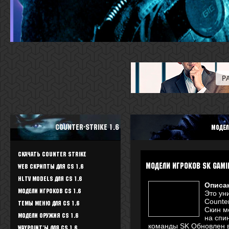
Counter-Strike 1.6
модел
Скачать Counter Strike
модели игроков sk gami
WEB скрипты для CS 1.6
HLTV Models для CS 1.6
Описа
Модели игроков CS 1.6
Это ун
Counter
Темы меню для CS 1.6
Скин м
Модели оружия CS 1.6
на спи
команды SK Обновлен в
Waypoint'ы для CS 1.6