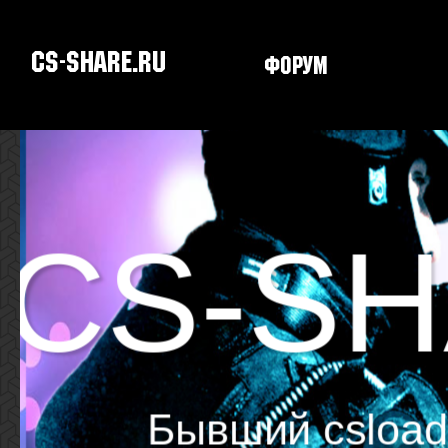
CS-SHARE.RU
Форум
Скачать CS
CS-SH
Бывший csload