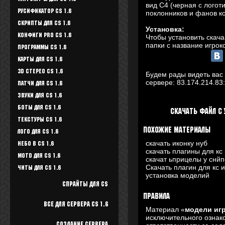
вид C4 (черная с логот
Русификатор CS 1.6
поклонников и фанов 
Скрипты для CS 1.6
Установка:
Конфиги Pro CS 1.6
Чтобы установить скача
папки с название игроко
Программы CS 1.6
Карты для CS 1.6
3D стерео CS 1.6
Будем рады видеть вас 
сервере:
83.174.214.83
Патчи для CS 1.6
Звуки для CS 1.6
Боты для CS 1.6
Скачать файл с 
Текстуры Cs 1.6
Похожие материалы
Лого для CS 1.6
скачать иконку нуб
Небо в CS 1.6
скачать плагины для кс
Motd для CS 1.6
скачат ьприцелы у снй
Скачать плагин для кс 
Читы для CS 1.6
установка моделий
Спрайты для cs
Правила
Все для Сервера CS 1.6
Материал «
модели игр
исключительного ознак
Создание сервера