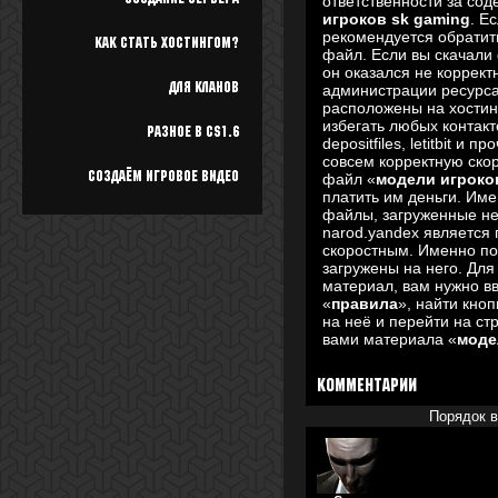
ответственности за со
игроков sk gaming
. Е
рекомендуется обратить
Как стать хостингом?
файл. Если вы скачал
он оказался не коррект
Для кланов
администрации ресурс
расположены на хостин
избегать любых контакт
Разное в cs1.6
depositfiles, letitbit и
совсем корректную скор
Создаём игровое видео
файл «
модели игроко
платить им деньги. Им
файлы, загруженные не 
narod.yandex является
скоростным. Именно п
загружены на него. Для
материал, вам нужно в
«
правила
», найти кноп
на неё и перейти на ст
вами материала «
моде
Комментарии
Порядок 