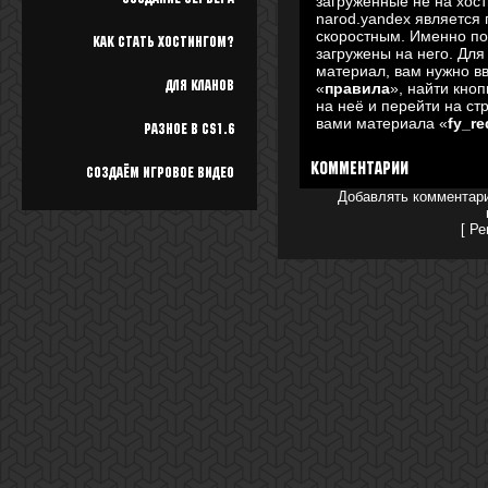
загруженные не на хост
narod.yandex является
скоростным. Именно п
Как стать хостингом?
загружены на него. Для
материал, вам нужно в
Для кланов
«
правила
», найти кноп
на неё и перейти на ст
вами материала «
fy_re
Разное в cs1.6
Комментарии
Создаём игровое видео
Добавлять комментари
[
Ре