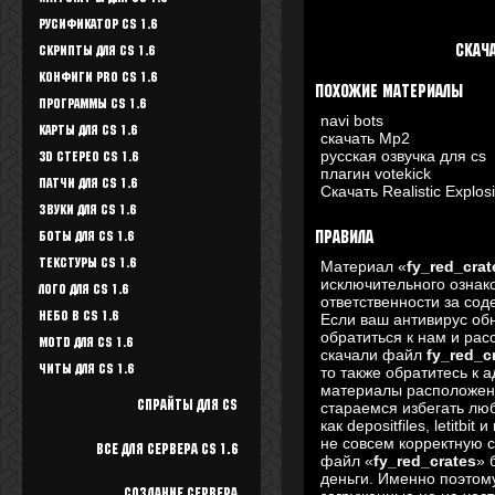
Русификатор CS 1.6
Скач
Скрипты для CS 1.6
Конфиги Pro CS 1.6
Похожие материалы
Программы CS 1.6
navi bots
Карты для CS 1.6
скачать Mp2
русская озвучка для cs
3D стерео CS 1.6
плагин votekick
Патчи для CS 1.6
Скачать Realistic Explos
Звуки для CS 1.6
Боты для CS 1.6
Правила
Текстуры Cs 1.6
Материал «
fy_red_crat
исключительного ознак
Лого для CS 1.6
ответственности за со
Небо в CS 1.6
Если ваш антивирус об
обратиться к нам и рас
Motd для CS 1.6
скачали файл
fy_red_c
Читы для CS 1.6
то также обратитесь к 
материалы расположены
Спрайты для cs
стараемся избегать люб
как depositfiles, letitb
не совсем корректную с
Все для Сервера CS 1.6
файл «
fy_red_crates
» 
деньги. Именно поэто
Создание сервера