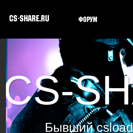
CS-SHARE.RU
Форум
Скачать CS
CS-SH
Бывший csload.